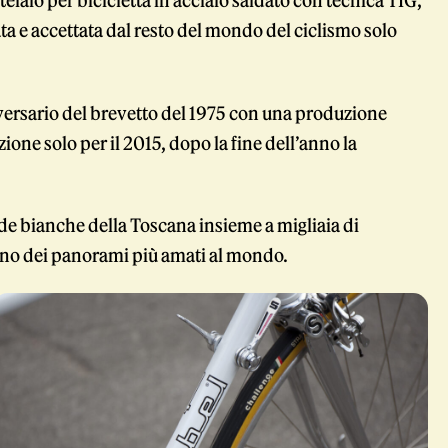
 telaio per bicicletta in acciaio saldato con tecnica TIG,
ta e accettata dal resto del mondo del ciclismo solo
iversario del brevetto del 1975 con una produzione
one solo per il 2015, dopo la fine dell’anno la
ade bianche della Toscana insieme a migliaia di
n uno dei panorami più amati al mondo.