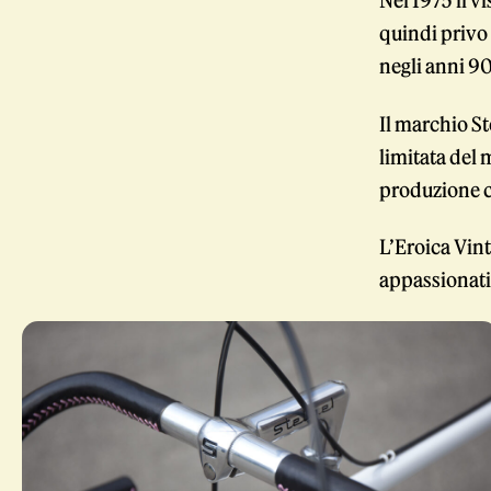
Nel 1975 il v
quindi privo 
negli anni 90
Il marchio St
limitata del 
produzione c
L’Eroica Vint
appassionati 