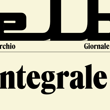
archio
Giornale
Integrale