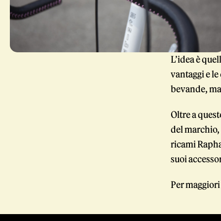
L’idea è quel
vantaggi e le
bevande, mas
Oltre a quest
del marchio,
ricami Rapha,
suoi accessor
Per maggiori