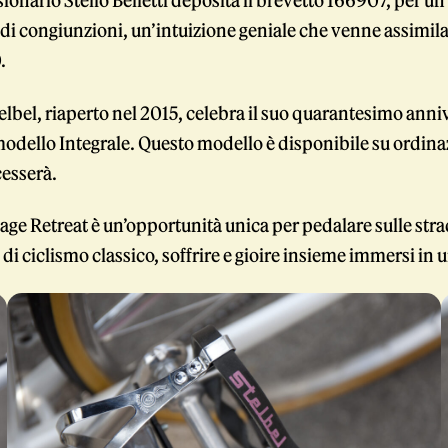
isionario Stelio Belletti deposita il brevetto 166907, per un
di congiunzioni, un’intuizione geniale che venne assimila
.
elbel, riaperto nel 2015, celebra il suo quarantesimo ann
modello Integrale. Questo modello è disponibile su ordinazi
esserà.
age Retreat è un’opportunità unica per pedalare sulle str
di ciclismo classico, soffrire e gioire insieme immersi i