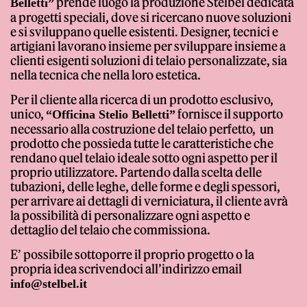
prende luogo la produzione Stelbel dedicata
Belletti”
a progetti speciali, dove si ricercano nuove soluzioni
e si sviluppano quelle esistenti. Designer, tecnici e
artigiani lavorano insieme per sviluppare insieme a
Giornale
clienti esigenti soluzioni di telaio personalizzate, sia
nella tecnica che nella loro estetica.
Per il cliente alla ricerca di un prodotto esclusivo,
unico,
fornisce il supporto
“Officina Stelio Belletti”
necessario alla costruzione del telaio perfetto, un
prodotto che possieda tutte le caratteristiche che
rendano quel telaio ideale sotto ogni aspetto per il
proprio utilizzatore. Partendo dalla scelta delle
Shop
tubazioni, delle leghe, delle forme e degli spessori,
per arrivare ai dettagli di verniciatura, il cliente avrà
la possibilità di personalizzare ogni aspetto e
dettaglio del telaio che commissiona.
E’ possibile sottoporre il proprio progetto o la
propria idea scrivendoci all’indirizzo email
Stelbel un marchio registrato di Cicli Corsa S.r.l.
Partita IVA IT02445060185
info@stelbel.it