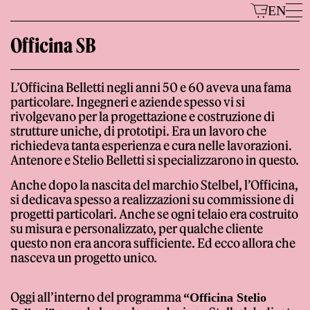
Vai
EN
al
Officina SB
contenuto
L’Officina Belletti negli anni 50 e 60 aveva una fama
Modelli
particolare. Ingegneri e aziende spesso vi si
rivolgevano per la progettazione e costruzione di
strutture uniche, di prototipi. Era un lavoro che
richiedeva tanta esperienza e cura nelle lavorazioni.
Antenore e Stelio Belletti si specializzarono in questo.
Anche dopo la nascita del marchio Stelbel, l’Officina,
si dedicava spesso a realizzazioni su commissione di
progetti particolari. Anche se ogni telaio era costruito
su misura e personalizzato, per qualche cliente
Il Marchio
questo non era ancora sufficiente. Ed ecco allora che
nasceva un progetto unico.
Oggi all’interno del programma
“Officina Stelio