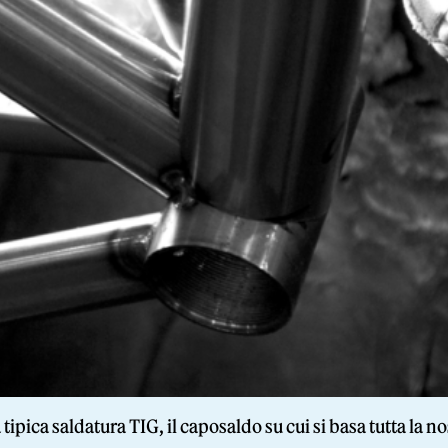
la tipica saldatura TIG, il caposaldo su cui si basa tutta l