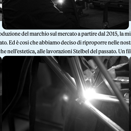
oduzione del marchio sul mercato a partire dal 2015, la mi
to. Ed è cosi che abbiamo deciso di riproporre nelle nostre
che nell’estetica, alle lavorazioni Stelbel del passato. Un f