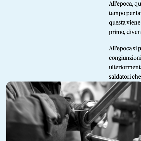
All’epoca, qu
tempo per far
questa viene 
primo, diven
All’epoca si 
congiunzioni.
ulteriormente
saldatori ch