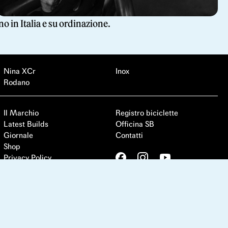
o in Italia e su ordinazione.
Nina XCr
Inox
Rodano
Il Marchio
Registro biciclette
Latest Builds
Officina SB
Giornale
Contatti
Shop
Privacy Policy
Cookie Policy