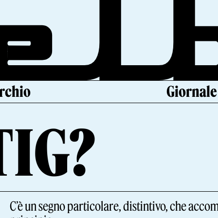
archio
Giornale
TIG?
C’è un segno particolare, distintivo, che acco