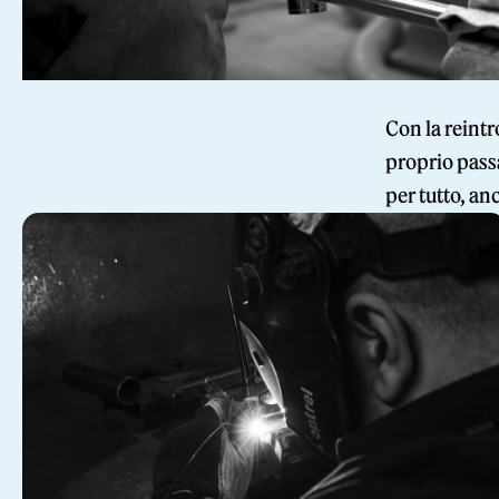
Con la reintr
proprio passa
per tutto, an