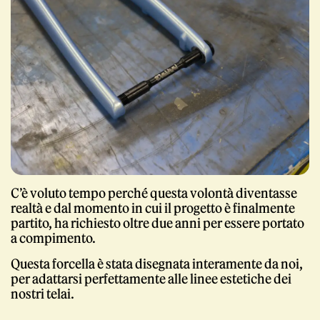
Giornale
Shop
C’è voluto tempo perché questa volontà diventasse
realtà e dal momento in cui il progetto è finalmente
partito, ha richiesto oltre due anni per essere portato
a compimento.
Questa forcella è stata disegnata interamente da noi,
per adattarsi perfettamente alle linee estetiche dei
Stelbel un marchio registrato di Cicli Corsa S.r.l.
nostri telai.
Partita IVA IT02445060185
fake designer bags