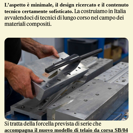
L’aspetto è minimale, il design ricercato e il contenuto
fake Gucci
La costruiamo in Italia
tecnico certamente sofisticato.
avvalendoci di tecnici di lungo corso nel campo dei
materiali compositi.
Si tratta della forcella prevista di serie che
accompagna il nuovo modello di telaio da corsa SB/04