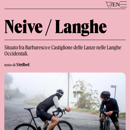
Vai
EN
al
contenuto
Neive / Langhe
Modelli
Situato fra Barbaresco e Castiglione delle Lanze nelle Langhe
Occidentali.
Stelbel
testo di
Il Marchio