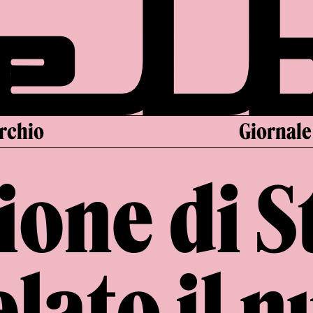
archio
Giornale
ione di S
elato il 