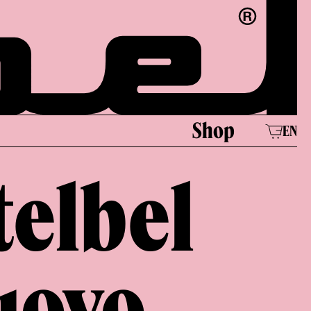
Shop
EN
telbel
nuovo