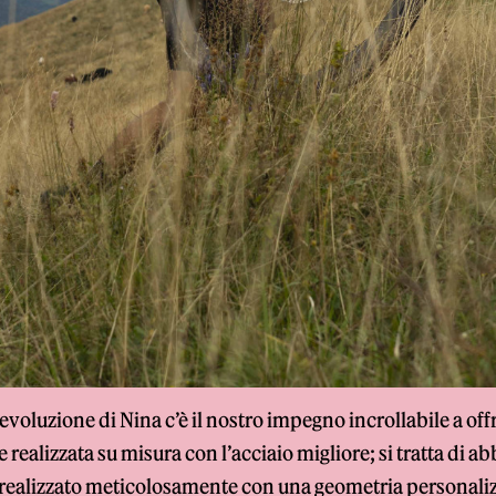
’evoluzione di Nina c’è il nostro impegno incrollabile a of
e realizzata su misura con l’acciaio migliore; si tratta di a
 realizzato meticolosamente con una geometria personalizz