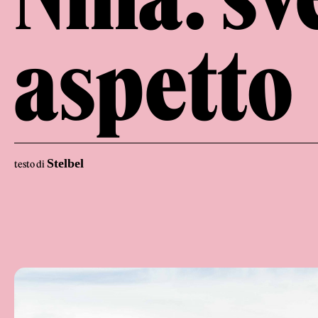
aspetto
Stelbel
testo di