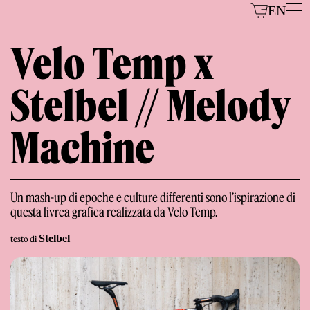
Vai
EN
al
contenuto
Velo Temp x
Stelbel // Melody
Modelli
Machine
Un mash-up di epoche e culture differenti sono l’ispirazione di
questa livrea grafica realizzata da Velo Temp.
Il Marchio
Stelbel
testo di