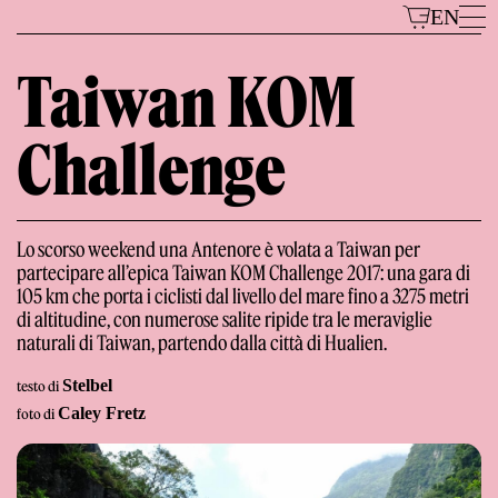
Vai
EN
al
contenuto
Taiwan KOM
Challenge
Modelli
Lo scorso weekend una Antenore è volata a Taiwan per
partecipare all’epica Taiwan KOM Challenge 2017: una gara di
105 km che porta i ciclisti dal livello del mare fino a 3275 metri
di altitudine, con numerose salite ripide tra le meraviglie
naturali di Taiwan, partendo dalla città di Hualien.
Il Marchio
Stelbel
testo di
Caley Fretz
foto di