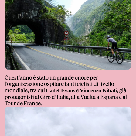
Giornale
Quest’anno è stato un grande onore per
Shop
l’organizzazione ospitare tanti ciclisti di livello
mondiale, tra cui
e
, già
Cadel Evans
Vincenzo Nibali
protagonisti al Giro d’Italia, alla Vuelta a España e al
Tour de France.
Stelbel un marchio registrato di Cicli Corsa S.r.l.
Partita IVA IT02445060185