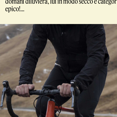
domani diluvierà, lui in modo secco e categor
epico!…