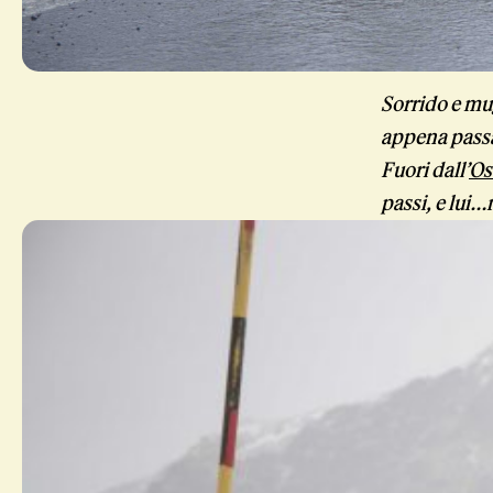
Sorrido e mug
appena passat
Fuori dall’
Os
passi, e lui…