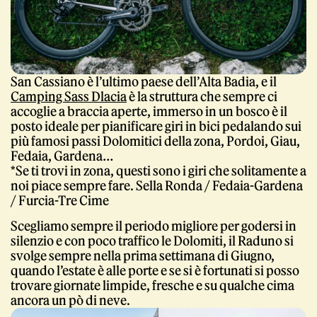
San Cassiano è l’ultimo paese dell’Alta Badia, e il
Camping Sass Dlacia
è la struttura che sempre ci
accoglie a braccia aperte, immerso in un bosco è il
posto ideale per pianificare giri in bici pedalando sui
più famosi passi Dolomitici della zona, Pordoi, Giau,
Fedaia, Gardena…
*Se ti trovi in zona, questi sono i giri che solitamente a
noi piace sempre fare. Sella Ronda / Fedaia-Gardena
/ Furcia-Tre Cime
Scegliamo sempre il periodo migliore per godersi in
silenzio e con poco traffico le Dolomiti, il Raduno si
svolge sempre nella prima settimana di Giugno,
quando l’estate è alle porte e se si è fortunati si posso
trovare giornate limpide, fresche e su qualche cima
ancora un pò di neve.