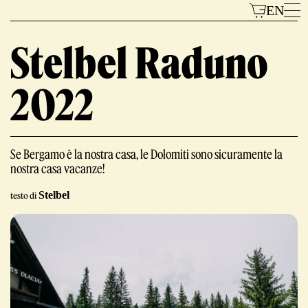
Vai
EN
al
contenuto
Stelbel Raduno
2022
Modelli
Se Bergamo è la nostra casa, le Dolomiti sono sicuramente la
nostra casa vacanze!
Stelbel
testo di
Il Marchio