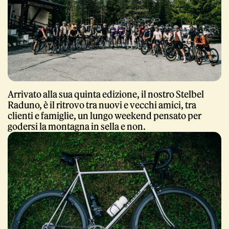
Giornale
Arrivato alla sua quinta edizione, il nostro Stelbel
Raduno, è il ritrovo tra nuovi e vecchi amici, tra
clienti e famiglie, un lungo weekend pensato per
godersi la montagna in sella e non.
Shop
Stelbel un marchio registrato di Cicli Corsa S.r.l.
Partita IVA IT02445060185