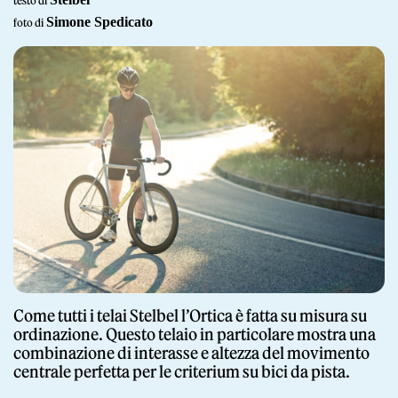
testo di
Simone Spedicato
foto di
Giornale
Shop
Come tutti i telai Stelbel l’Ortica è fatta su misura su
ordinazione. Questo telaio in particolare mostra una
combinazione di interasse e altezza del movimento
Stelbel un marchio registrato di Cicli Corsa S.r.l.
Partita IVA IT02445060185
centrale perfetta per le criterium su bici da pista.