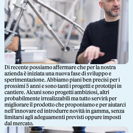
Di recente possiamo affermare che per la nostra
azienda è iniziata una nuova fase di sviluppo e
sperimentazione. Abbiamo piani ben precisi per i
prossimi 5 anni e sono tanti i progetti e prototipi in
cantiere. Alcuni sono progetti ambiziosi, altri
probabilmente irrealizzabili ma tutto servirà per
migliorare il prodotto che proponiamo e per aiutarci
nell’innovare ed introdurre novità in gamma, senza
limitarsi agli adeguamenti previsti oppure imposti
dal mercato.