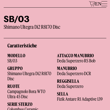
Vai
EN
al
contenuto
SB/03
Shimano Ultegra Di2 R8170 Disc
Modelli
Caratteristiche
MODELLO
ATTACCO MANUBRIO
SB/03
Deda Superzero RS Bob
GRUPPO
MANUBRIO
Shimano Ultegra Di2 R8170
Deda Superzero DCR
Disc
REGGISELLA
Il Marchio
RUOTE
Deda Superzero
Campagnolo Bora WTO
SELLA
Ultra 45 Disc
Fizik Antare R1 Adaptive 139
SERIE STERZO
Columbus Ceramic