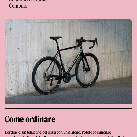
Compass
Giornale
Shop
Come ordinare
Stelbel un marchio registrato di Cicli Corsa S.r.l.
Partita IVA IT02445060185
L’ordine di un telaio Stelbel inizia con un dialogo. Potete cominciare