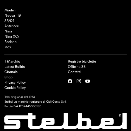
Modelli
Nuova Ti9
SB/04
Antenore
Nina
Nina XCr
Rodano
Inox
Il Marchio
Registro biciclette
Latest Builds
Officina SB
Giornale
Contatti
Shop
Privacy Policy
Cookie Policy
Telai artigianali dal 1973
Stelbel un marchio registrato di Cicli Corsa S.r.l.
Partita IVA IT02445060185