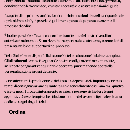
completando il modulo di contatto o scrivendo direttamente a
,
info@stelbel.it
condividendo le vostre idee, le vostre necessità e le vostre intenzioni di guida.
A seguito di un primo scambio, forniremo informazioni dettagliate riguardo alle
opzioni disponibili, ai prezzi e vi guideremo passo dopo passo attraverso il
processo d’ordine.
È inoltre possibile effettuare un ordine tramite uno dei nostri rivenditori
autorizzati nel mondo. Se un rivenditore opera nella vostra zona, saremo lieti di
presentarvelo e di supportarvi nel processo.
I telai Stelbel sono disponibili sia come kit telaio che come biciclette complete.
Gli allestimenti completi seguono le nostre configurazioni raccomandate,
sviluppate per garantire equilibrio e coerenza, pur rimanendo aperti alla
personalizzazione in ogni dettaglio.
Per confermare la produzione, è richiesto un deposito del cinquanta per cento. I
tempi di consegna variano durante l’anno e generalmente oscillano tra i quattro
e i sette mesi. I progetti interamente su misura possono richiedere tempi
aggiuntivi. Queste tempistiche riflettono il ritmo del lavoro artigianale e la cura
dedicata a ogni singolo telaio.
Ordina