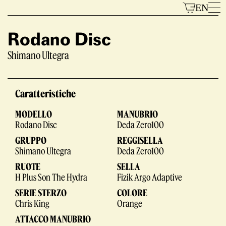
Vai
EN
al
contenuto
Rodano Disc
Shimano Ultegra
Modelli
Caratteristiche
MODELLO
MANUBRIO
Rodano Disc
Deda Zero100
GRUPPO
REGGISELLA
Shimano Ultegra
Deda Zero100
RUOTE
SELLA
Il Marchio
H Plus Son The Hydra
Fizik Argo Adaptive
SERIE STERZO
COLORE
Chris King
Orange
ATTACCO MANUBRIO