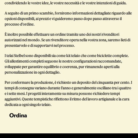
condividendo le vostre idee, le vostre necessità e le vostre intenzioni di guida.
A seguito di un primo scambio, forniremo informazioni dettagliate riguardo alle
opzioni disponibili, ai prezzi e vi guideremo passo dopo passo attraverso il
processo d’ordine.
È inoltre possibile effettuare un ordine tramite uno dei nostri rivenditori
autorizzati nel mondo. Se un rivenditore opera nella vostra zona, saremo lieti di
presentarvelo e di supportarvi nel processo.
I telai Stelbel sono disponibili sia come kit telaio che come biciclette complete.
Gli allestimenti completi seguono le nostre configurazioni raccomandate,
sviluppate per garantire equilibrio e coerenza, pur rimanendo aperti alla
personalizzazione in ogni dettaglio.
Per confermare la produzione, è richiesto un deposito del cinquanta per cento. I
tempi di consegna variano durante l’anno e generalmente oscillano tra i quattro
e i sette mesi. I progetti interamente su misura possono richiedere tempi
aggiuntivi. Queste tempistiche riflettono il ritmo del lavoro artigianale e la cura
dedicata a ogni singolo telaio.
Ordina