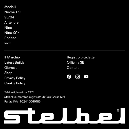
Modelli
Nuova Ti9
SB/04
Antenore
Nina
Nina XCr
Rodano
Inox
Il Marchio
Registro biciclette
Latest Builds
Officina SB
Giornale
Contatti
Shop
Privacy Policy
Cookie Policy
Telai artigianali dal 1973
Stelbel un marchio registrato di Cicli Corsa S.r.l.
Partita IVA IT02445060185