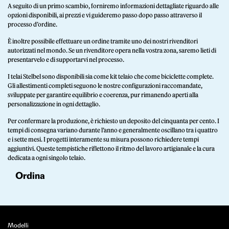
A seguito di un primo scambio, forniremo informazioni dettagliate riguardo alle
opzioni disponibili, ai prezzi e vi guideremo passo dopo passo attraverso il
processo d’ordine.
È inoltre possibile effettuare un ordine tramite uno dei nostri rivenditori
autorizzati nel mondo. Se un rivenditore opera nella vostra zona, saremo lieti di
presentarvelo e di supportarvi nel processo.
I telai Stelbel sono disponibili sia come kit telaio che come biciclette complete.
Gli allestimenti completi seguono le nostre configurazioni raccomandate,
sviluppate per garantire equilibrio e coerenza, pur rimanendo aperti alla
personalizzazione in ogni dettaglio.
Per confermare la produzione, è richiesto un deposito del cinquanta per cento. I
tempi di consegna variano durante l’anno e generalmente oscillano tra i quattro
e i sette mesi. I progetti interamente su misura possono richiedere tempi
aggiuntivi. Queste tempistiche riflettono il ritmo del lavoro artigianale e la cura
dedicata a ogni singolo telaio.
Ordina
Modelli