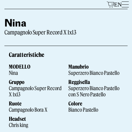
Vai
EN
al
contenuto
Nina
Campagnolo Super Record X 1x13
Modelli
Caratteristiche
MODELLO
Manubrio
Nina
Superzero Bianco Pastello
Gruppo
Reggisella
Campagnolo Super Record
Superzero Bianco Pastello
X 1x13
con S Nero Pastello
Il Marchio
Ruote
Colore
Campagnolo Bora X
Bianco Pastello
Headset
Chris king