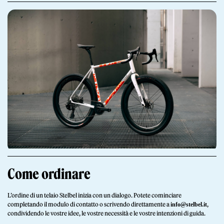
Giornale
Shop
Come ordinare
L’ordine di un telaio Stelbel inizia con un dialogo. Potete cominciare
Stelbel un marchio registrato di Cicli Corsa S.r.l.
completando il modulo di contatto o scrivendo direttamente a
,
info@stelbel.it
Partita IVA IT02445060185
condividendo le vostre idee, le vostre necessità e le vostre intenzioni di guida.