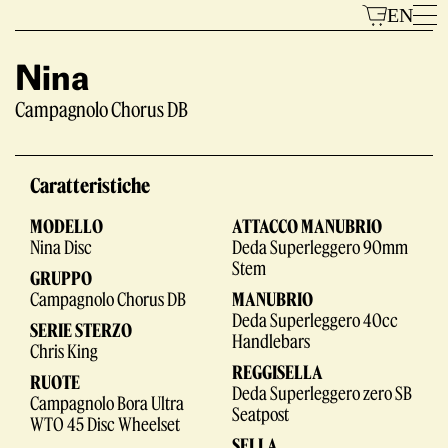
Vai
EN
al
contenuto
Nina
Campagnolo Chorus DB
Modelli
Caratteristiche
MODELLO
ATTACCO MANUBRIO
Nina Disc
Deda Superleggero 90mm
Stem
GRUPPO
Campagnolo Chorus DB
MANUBRIO
Deda Superleggero 40cc
SERIE STERZO
Il Marchio
Handlebars
Chris King
REGGISELLA
RUOTE
Deda Superleggero zero SB
Campagnolo Bora Ultra
Seatpost
WTO 45 Disc Wheelset
SELLA