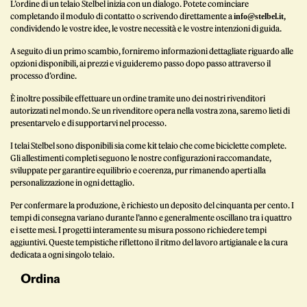
L’ordine di un telaio Stelbel inizia con un dialogo. Potete cominciare
completando il modulo di contatto o scrivendo direttamente a
,
info@stelbel.it
condividendo le vostre idee, le vostre necessità e le vostre intenzioni di guida.
A seguito di un primo scambio, forniremo informazioni dettagliate riguardo alle
opzioni disponibili, ai prezzi e vi guideremo passo dopo passo attraverso il
processo d’ordine.
È inoltre possibile effettuare un ordine tramite uno dei nostri rivenditori
autorizzati nel mondo. Se un rivenditore opera nella vostra zona, saremo lieti di
presentarvelo e di supportarvi nel processo.
I telai Stelbel sono disponibili sia come kit telaio che come biciclette complete.
Gli allestimenti completi seguono le nostre configurazioni raccomandate,
sviluppate per garantire equilibrio e coerenza, pur rimanendo aperti alla
personalizzazione in ogni dettaglio.
Per confermare la produzione, è richiesto un deposito del cinquanta per cento. I
tempi di consegna variano durante l’anno e generalmente oscillano tra i quattro
e i sette mesi. I progetti interamente su misura possono richiedere tempi
aggiuntivi. Queste tempistiche riflettono il ritmo del lavoro artigianale e la cura
dedicata a ogni singolo telaio.
Ordina