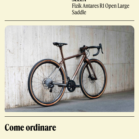
Fizik Antares R1 Open Large
Saddle
Giornale
Shop
Stelbel un marchio registrato di Cicli Corsa S.r.l.
Come ordinare
Partita IVA IT02445060185