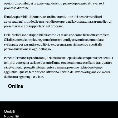
opzioni disponibili, ai prezzi e vi guideremo passo dopo passo attraverso il
processo d’ordine.
È inoltre possibile effettuare un ordine tramite uno dei nostri rivenditori
autorizzati nel mondo. Se un rivenditore opera nella vostra zona, saremo lieti di
presentarvelo e di supportarvi nel processo.
I telai Stelbel sono disponibili sia come kit telaio che come biciclette complete.
Gli allestimenti completi seguono le nostre configurazioni raccomandate,
sviluppate per garantire equilibrio e coerenza, pur rimanendo aperti alla
personalizzazione in ogni dettaglio.
Per confermare la produzione, è richiesto un deposito del cinquanta per cento. I
tempi di consegna variano durante l’anno e generalmente oscillano tra i quattro
e i sette mesi. I progetti interamente su misura possono richiedere tempi
aggiuntivi. Queste tempistiche riflettono il ritmo del lavoro artigianale e la cura
dedicata a ogni singolo telaio.
Ordina
Modelli
Nuova Ti9