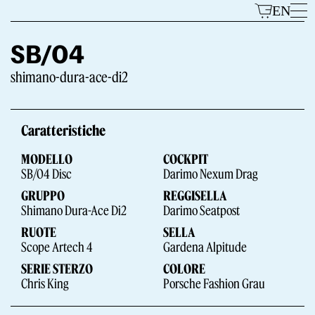
Vai
EN
al
contenuto
SB/04
shimano-dura-ace-di2
Modelli
Caratteristiche
MODELLO
COCKPIT
SB/04 Disc
Darimo Nexum Drag
GRUPPO
REGGISELLA
Shimano Dura-Ace Di2
Darimo Seatpost
RUOTE
SELLA
Il Marchio
Scope Artech 4
Gardena Alpitude
SERIE STERZO
COLORE
Chris King
Porsche Fashion Grau