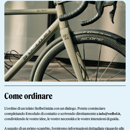
Giornale
Shop
Come ordinare
L’ordine di un telaio Stelbel inizia con un dialogo. Potete cominciare
completando il modulo di contatto o scrivendo direttamente a
,
info@stelbel.it
Stelbel un marchio registrato di Cicli Corsa S.r.l.
condividendo le vostre idee, le vostre necessità e le vostre intenzioni di guida.
Partita IVA IT02445060185
A seguito di un primo scambio, forniremo informazioni dettagliate riguardo alle