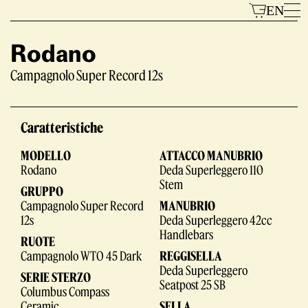
Vai
EN
al
contenuto
Rodano
Campagnolo Super Record 12s
Modelli
Caratteristiche
MODELLO
ATTACCO MANUBRIO
Rodano
Deda Superleggero 110
Stem
GRUPPO
Campagnolo Super Record
MANUBRIO
12s
Deda Superleggero 42cc
Il Marchio
Handlebars
RUOTE
Campagnolo WTO 45 Dark
REGGISELLA
Deda Superleggero
SERIE STERZO
Seatpost 25 SB
Columbus Compass
Ceramic
SELLA