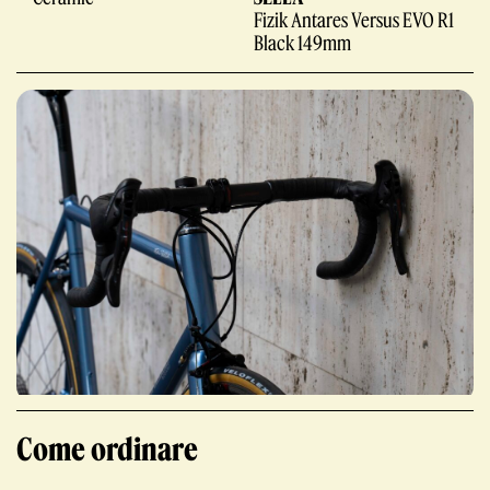
Fizik Antares Versus EVO R1
Black 149mm
Giornale
Shop
Stelbel un marchio registrato di Cicli Corsa S.r.l.
Come ordinare
Partita IVA IT02445060185