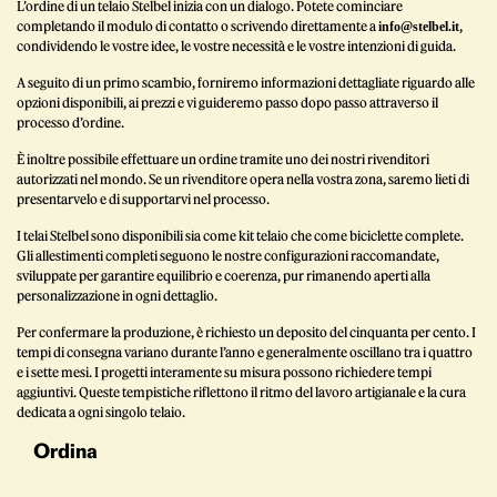
L’ordine di un telaio Stelbel inizia con un dialogo. Potete cominciare
completando il modulo di contatto o scrivendo direttamente a
,
info@stelbel.it
condividendo le vostre idee, le vostre necessità e le vostre intenzioni di guida.
A seguito di un primo scambio, forniremo informazioni dettagliate riguardo alle
opzioni disponibili, ai prezzi e vi guideremo passo dopo passo attraverso il
processo d’ordine.
È inoltre possibile effettuare un ordine tramite uno dei nostri rivenditori
autorizzati nel mondo. Se un rivenditore opera nella vostra zona, saremo lieti di
presentarvelo e di supportarvi nel processo.
I telai Stelbel sono disponibili sia come kit telaio che come biciclette complete.
Gli allestimenti completi seguono le nostre configurazioni raccomandate,
sviluppate per garantire equilibrio e coerenza, pur rimanendo aperti alla
personalizzazione in ogni dettaglio.
Per confermare la produzione, è richiesto un deposito del cinquanta per cento. I
tempi di consegna variano durante l’anno e generalmente oscillano tra i quattro
e i sette mesi. I progetti interamente su misura possono richiedere tempi
aggiuntivi. Queste tempistiche riflettono il ritmo del lavoro artigianale e la cura
dedicata a ogni singolo telaio.
Ordina