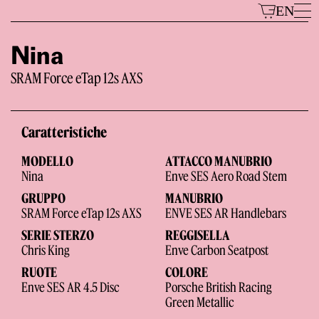
Vai
EN
al
contenuto
Nina
SRAM Force eTap 12s AXS
Modelli
Caratteristiche
MODELLO
ATTACCO MANUBRIO
Nina
Enve SES Aero Road Stem
GRUPPO
MANUBRIO
SRAM Force eTap 12s AXS
ENVE SES AR Handlebars
SERIE STERZO
REGGISELLA
Il Marchio
Chris King
Enve Carbon Seatpost
RUOTE
COLORE
Enve SES AR 4.5 Disc
Porsche British Racing
Green Metallic