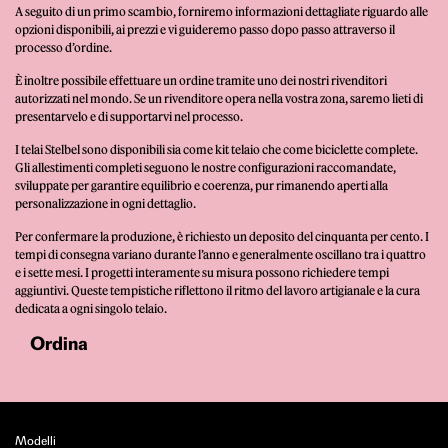
A seguito di un primo scambio, forniremo informazioni dettagliate riguardo alle
opzioni disponibili, ai prezzi e vi guideremo passo dopo passo attraverso il
processo d’ordine.
È inoltre possibile effettuare un ordine tramite uno dei nostri rivenditori
autorizzati nel mondo. Se un rivenditore opera nella vostra zona, saremo lieti di
presentarvelo e di supportarvi nel processo.
I telai Stelbel sono disponibili sia come kit telaio che come biciclette complete.
Gli allestimenti completi seguono le nostre configurazioni raccomandate,
sviluppate per garantire equilibrio e coerenza, pur rimanendo aperti alla
personalizzazione in ogni dettaglio.
Per confermare la produzione, è richiesto un deposito del cinquanta per cento. I
tempi di consegna variano durante l’anno e generalmente oscillano tra i quattro
e i sette mesi. I progetti interamente su misura possono richiedere tempi
aggiuntivi. Queste tempistiche riflettono il ritmo del lavoro artigianale e la cura
dedicata a ogni singolo telaio.
Ordina
Modelli