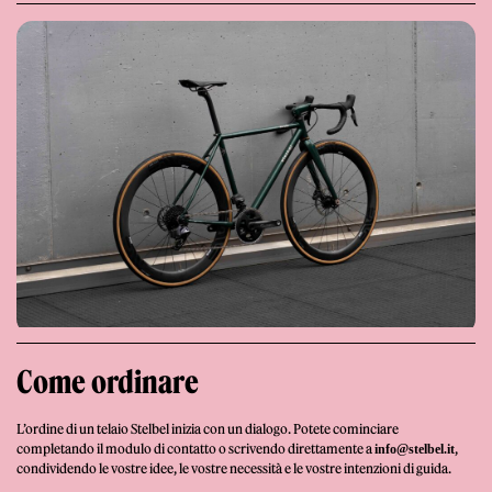
Giornale
Shop
Come ordinare
L’ordine di un telaio Stelbel inizia con un dialogo. Potete cominciare
Stelbel un marchio registrato di Cicli Corsa S.r.l.
completando il modulo di contatto o scrivendo direttamente a
,
info@stelbel.it
Partita IVA IT02445060185
condividendo le vostre idee, le vostre necessità e le vostre intenzioni di guida.