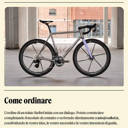
Giornale
Shop
Come ordinare
Stelbel un marchio registrato di Cicli Corsa S.r.l.
L’ordine di un telaio Stelbel inizia con un dialogo. Potete cominciare
Partita IVA IT02445060185
completando il modulo di contatto o scrivendo direttamente a
,
info@stelbel.it
condividendo le vostre idee, le vostre necessità e le vostre intenzioni di guida.