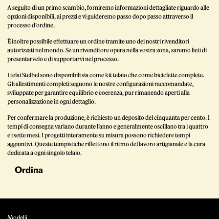
A seguito di un primo scambio, forniremo informazioni dettagliate riguardo alle
opzioni disponibili, ai prezzi e vi guideremo passo dopo passo attraverso il
processo d’ordine.
È inoltre possibile effettuare un ordine tramite uno dei nostri rivenditori
autorizzati nel mondo. Se un rivenditore opera nella vostra zona, saremo lieti di
presentarvelo e di supportarvi nel processo.
I telai Stelbel sono disponibili sia come kit telaio che come biciclette complete.
Gli allestimenti completi seguono le nostre configurazioni raccomandate,
sviluppate per garantire equilibrio e coerenza, pur rimanendo aperti alla
personalizzazione in ogni dettaglio.
Per confermare la produzione, è richiesto un deposito del cinquanta per cento. I
tempi di consegna variano durante l’anno e generalmente oscillano tra i quattro
e i sette mesi. I progetti interamente su misura possono richiedere tempi
aggiuntivi. Queste tempistiche riflettono il ritmo del lavoro artigianale e la cura
dedicata a ogni singolo telaio.
Ordina
Modelli