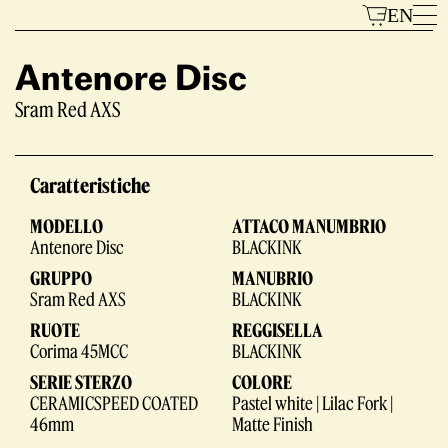
Vai
EN
al
contenuto
Antenore Disc
Sram Red AXS
Modelli
Caratteristiche
MODELLO
ATTACO MANUMBRIO
Antenore Disc
BLACKINK
GRUPPO
MANUBRIO
Sram Red AXS
BLACKINK
RUOTE
REGGISELLA
Il Marchio
Corima 45MCC
BLACKINK
SERIE STERZO
COLORE
CERAMICSPEED COATED
Pastel white | Lilac Fork |
46mm
Matte Finish